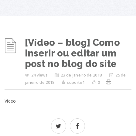
[Vídeo – blog] Como
inserir ou editar um
post no blog do site
24 views
23 de janeiro de 2018
25 de
janeiro de 2018
suporte1
0
Vídeo